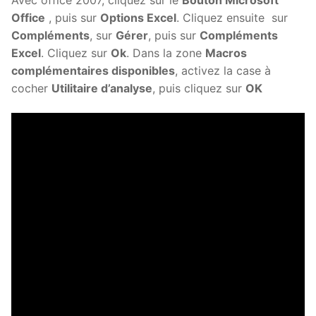
Office
, puis sur
Options Excel
. Cliquez ensuite sur
Compléments
, sur
Gérer
, puis sur
Compléments
Excel
. Cliquez sur
Ok
. Dans la zone
Macros
complémentaires disponibles
, activez la case à
cocher
Utilitaire d’analyse
, puis cliquez sur
OK